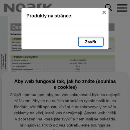
×
Produkty na stránce
Zavřít
Aby web fungoval tak, jak ho znáte (souhlas
s cookies)
Záleží nám na tom, aby pro vás nakupování bylo co nejlepší
zážitkem. Abyste na našich stránkách rychle našli to, co
hledáte, ušetřili spoustu klikání a nezobrazovaly se vám
reklamy na věci, které vás nezajímají. Abyste web viděli
v zobrazení na které jste zvyklí a nemuseli se pokaždé
přihlašovat. Proto od vás potřebujeme souhlas se