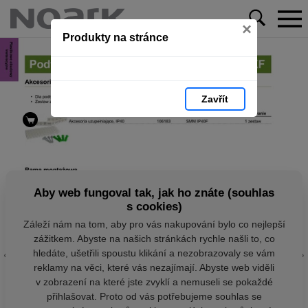
×
Produkty na stránce
Zavřít
Aby web fungoval tak, jak ho znáte (souhlas
s cookies)
Záleží nám na tom, aby pro vás nakupování bylo co nejlepší
zážitkem. Abyste na našich stránkách rychle našli to, co
hledáte, ušetřili spoustu klikání a nezobrazovaly se vám
reklamy na věci, které vás nezajímají. Abyste web viděli
v zobrazení na které jste zvyklí a nemuseli se pokaždé
přihlašovat. Proto od vás potřebujeme souhlas se