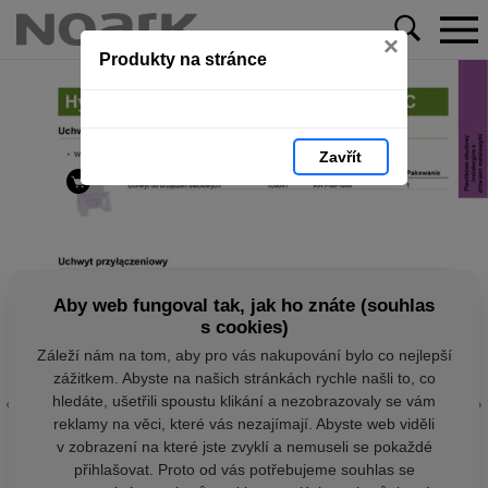
×
Produkty na stránce
Zavřít
Aby web fungoval tak, jak ho znáte (souhlas
s cookies)
Záleží nám na tom, aby pro vás nakupování bylo co nejlepší
zážitkem. Abyste na našich stránkách rychle našli to, co
hledáte, ušetřili spoustu klikání a nezobrazovaly se vám
reklamy na věci, které vás nezajímají. Abyste web viděli
v zobrazení na které jste zvyklí a nemuseli se pokaždé
přihlašovat. Proto od vás potřebujeme souhlas se