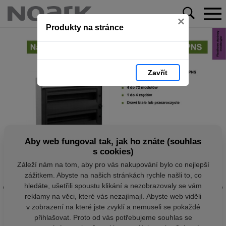
×
Produkty na stránce
Zavřít
Aby web fungoval tak, jak ho znáte (souhlas
s cookies)
Záleží nám na tom, aby pro vás nakupování bylo co nejlepší
zážitkem. Abyste na našich stránkách rychle našli to, co
hledáte, ušetřili spoustu klikání a nezobrazovaly se vám
reklamy na věci, které vás nezajímají. Abyste web viděli
v zobrazení na které jste zvyklí a nemuseli se pokaždé
přihlašovat. Proto od vás potřebujeme souhlas se