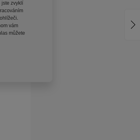
jste zvyklí
pracováním
hlížeči.
chom vám
hlas můžete