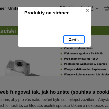
er_Units_PL: strana 85
×
Produkty na stránce
Zavřít
web fungoval tak, jak ho znáte (souhlas s cook
a tom, aby pro vás nakupování bylo co nejlepší zážitkem. Abyst
ychle našli to, co hledáte, ušetřili spoustu klikání a nezobrazov