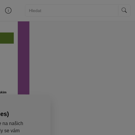
ies)
e na našich
aly se vám