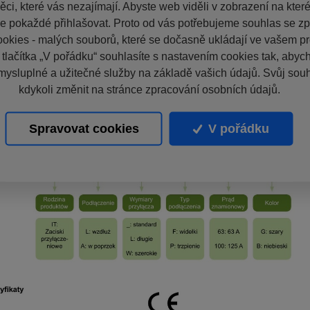
ci, které vás nezajímají. Abyste web viděli v zobrazení na které 
e pokaždé přihlašovat. Proto od vás potřebujeme souhlas se z
okies - malých souborů, které se dočasně ukládají ve vašem pro
 tlačítka „V pořádku“ souhlasíte s nastavením cookies tak, aby
mysluplné a užitečné služby na základě vašich údajů. Svůj sou
kdykoli změnit na stránce zpracování osobních údajů.
Spravovat cookies
V pořádku