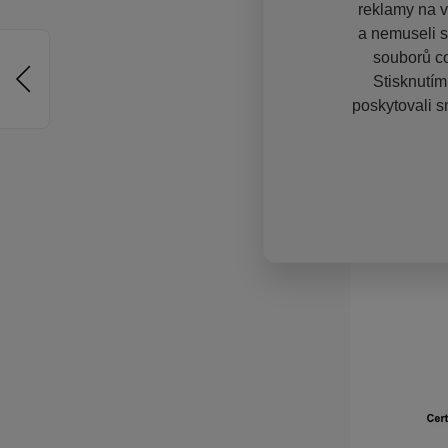
reklamy na vě
a nemuseli s
souborů co
Stisknutím
poskytovali s