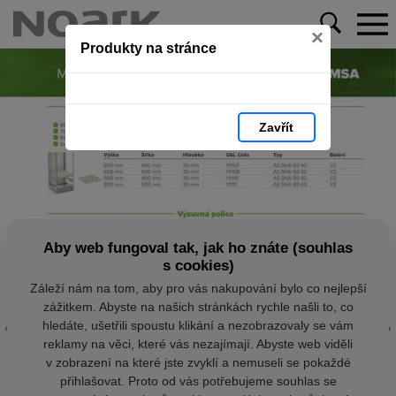
×
Produkty na stránce
Zavřít
Aby web fungoval tak, jak ho znáte (souhlas
s cookies)
Záleží nám na tom, aby pro vás nakupování bylo co nejlepší
zážitkem. Abyste na našich stránkách rychle našli to, co
hledáte, ušetřili spoustu klikání a nezobrazovaly se vám
reklamy na věci, které vás nezajímají. Abyste web viděli
v zobrazení na které jste zvyklí a nemuseli se pokaždé
přihlašovat. Proto od vás potřebujeme souhlas se