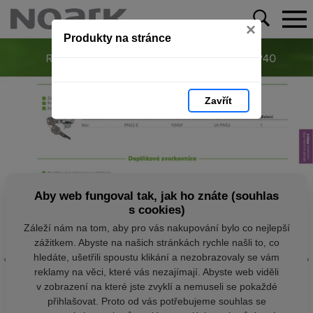
×
Produkty na stránce
Zavřít
Aby web fungoval tak, jak ho znáte (souhlas
s cookies)
Záleží nám na tom, aby pro vás nakupování bylo co nejlepší
zážitkem. Abyste na našich stránkách rychle našli to, co
hledáte, ušetřili spoustu klikání a nezobrazovaly se vám
reklamy na věci, které vás nezajímají. Abyste web viděli
v zobrazení na které jste zvyklí a nemuseli se pokaždé
přihlašovat. Proto od vás potřebujeme souhlas se