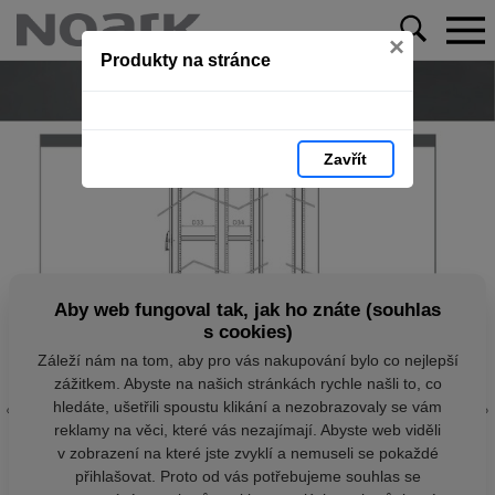
×
Produkty na stránce
Zavřít
Aby web fungoval tak, jak ho znáte (souhlas
s cookies)
Záleží nám na tom, aby pro vás nakupování bylo co nejlepší
zážitkem. Abyste na našich stránkách rychle našli to, co
hledáte, ušetřili spoustu klikání a nezobrazovaly se vám
reklamy na věci, které vás nezajímají. Abyste web viděli
v zobrazení na které jste zvyklí a nemuseli se pokaždé
přihlašovat. Proto od vás potřebujeme souhlas se