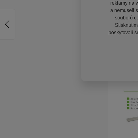
reklamy na vě
a nemuseli s
souborů co
Stisknutím
poskytovali s