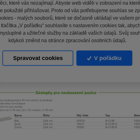
ci, které vás nezajímají. Abyste web viděli v zobrazení na které 
e pokaždé přihlašovat. Proto od vás potřebujeme souhlas se z
okies - malých souborů, které se dočasně ukládají ve vašem pro
 tlačítka „V pořádku“ souhlasíte s nastavením cookies tak, aby
mysluplné a užitečné služby na základě vašich údajů. Svůj sou
kdykoli změnit na stránce zpracování osobních údajů.
Spravovat cookies
V pořádku