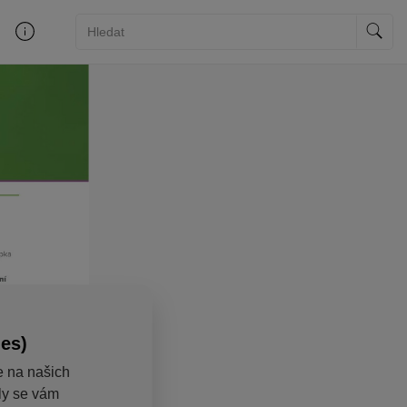
ies)
e na našich
aly se vám