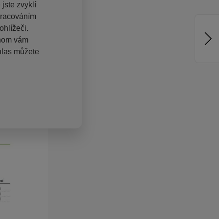
jste zvyklí
pracováním
hlížeči.
chom vám
hlas můžete