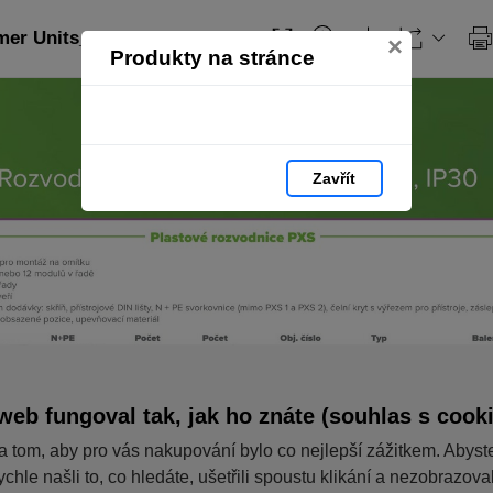
er Units_CZ: strana 36
×
Produkty na stránce
Zavřít
web fungoval tak, jak ho znáte (souhlas s cook
a tom, aby pro vás nakupování bylo co nejlepší zážitkem. Abyst
ychle našli to, co hledáte, ušetřili spoustu klikání a nezobrazov