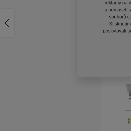
reklamy na vě
a nemuseli s
souborů co
Stisknutím
poskytovali s