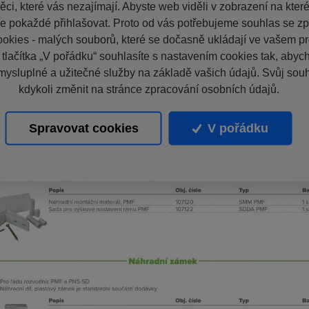
ci, které vás nezajímají. Abyste web viděli v zobrazení na které 
e pokaždé přihlašovat. Proto od vás potřebujeme souhlas se z
okies - malých souborů, které se dočasně ukládají ve vašem pro
 tlačítka „V pořádku“ souhlasíte s nastavením cookies tak, aby
mysluplné a užitečné služby na základě vašich údajů. Svůj sou
kdykoli změnit na stránce zpracování osobních údajů.
Spravovat cookies
V pořádku