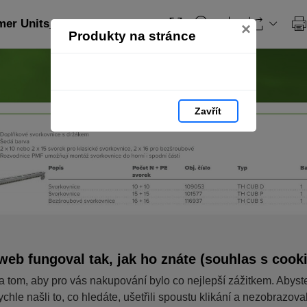
er Units_CZ: strana 45
×
Produkty na stránce
Zavřít
web fungoval tak, jak ho znáte (souhlas s cook
a tom, aby pro vás nakupování bylo co nejlepší zážitkem. Abyst
ychle našli to, co hledáte, ušetřili spoustu klikání a nezobrazov