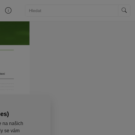
ies)
e na našich
aly se vám