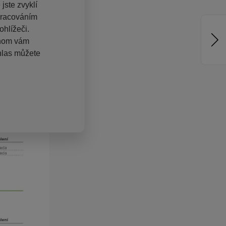
jste zvyklí
pracováním
hlížeči.
chom vám
hlas můžete