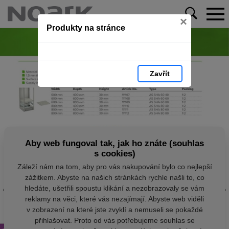
×
Produkty na stránce
Zavřít
Aby web fungoval tak, jak ho znáte (souhlas
s cookies)
Záleží nám na tom, aby pro vás nakupování bylo co nejlepší
zážitkem. Abyste na našich stránkách rychle našli to, co
hledáte, ušetřili spoustu klikání a nezobrazovaly se vám
reklamy na věci, které vás nezajímají. Abyste web viděli
v zobrazení na které jste zvyklí a nemuseli se pokaždé
přihlašovat. Proto od vás potřebujeme souhlas se