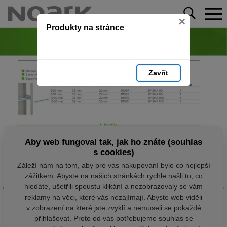
×
Produkty na stránce
Zavřít
Aby web fungoval tak, jak ho znáte (souhlas
s cookies)
Záleží nám na tom, aby pro vás nakupování bylo co nejlepší
zážitkem. Abyste na našich stránkách rychle našli to, co
hledáte, ušetřili spoustu klikání a nezobrazovaly se vám
reklamy na věci, které vás nezajímají. Abyste web viděli
v zobrazení na které jste zvyklí a nemuseli se pokaždé
přihlašovat. Proto od vás potřebujeme souhlas se