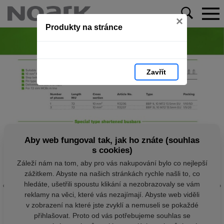
×
Produkty na stránce
Zavřít
Aby web fungoval tak, jak ho znáte (souhlas
s cookies)
Záleží nám na tom, aby pro vás nakupování bylo co nejlepší
zážitkem. Abyste na našich stránkách rychle našli to, co
hledáte, ušetřili spoustu klikání a nezobrazovaly se vám
reklamy na věci, které vás nezajímají. Abyste web viděli
v zobrazení na které jste zvyklí a nemuseli se pokaždé
přihlašovat. Proto od vás potřebujeme souhlas se