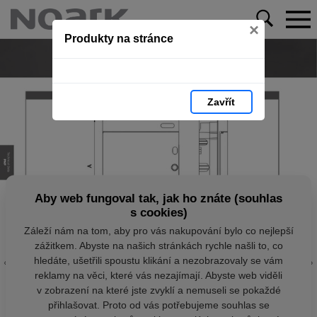
×
Produkty na stránce
Zavřít
Aby web fungoval tak, jak ho znáte (souhlas
s cookies)
Záleží nám na tom, aby pro vás nakupování bylo co nejlepší
zážitkem. Abyste na našich stránkách rychle našli to, co
hledáte, ušetřili spoustu klikání a nezobrazovaly se vám
reklamy na věci, které vás nezajímají. Abyste web viděli
v zobrazení na které jste zvyklí a nemuseli se pokaždé
přihlašovat. Proto od vás potřebujeme souhlas se