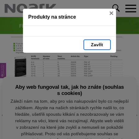
×
Produkty na stránce
Zavřít
Aby web fungoval tak, jak ho znáte (souhlas
s cookies)
Záleží nám na tom, aby pro vás nakupování bylo co nejlepší
zážitkem. Abyste na našich stránkách rychle našli to, co
hledáte, ušetřili spoustu klikání a nezobrazovaly se vám
reklamy na věci, které vás nezajímají. Abyste web viděli
v zobrazení na které jste zvyklí a nemuseli se pokaždé
přihlašovat. Proto od vás potřebujeme souhlas se