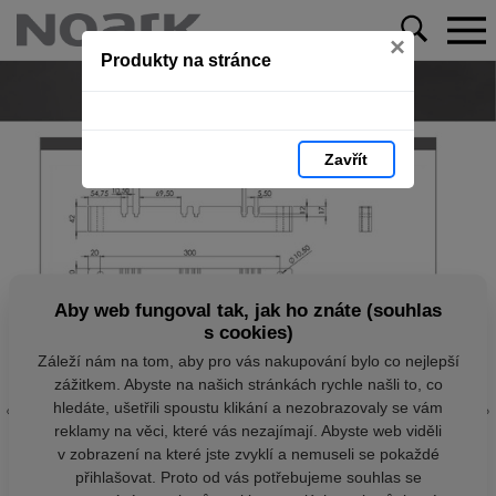
×
Produkty na stránce
Zavřít
Aby web fungoval tak, jak ho znáte (souhlas
s cookies)
Záleží nám na tom, aby pro vás nakupování bylo co nejlepší
zážitkem. Abyste na našich stránkách rychle našli to, co
hledáte, ušetřili spoustu klikání a nezobrazovaly se vám
reklamy na věci, které vás nezajímají. Abyste web viděli
v zobrazení na které jste zvyklí a nemuseli se pokaždé
přihlašovat. Proto od vás potřebujeme souhlas se