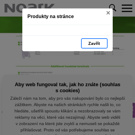
×
Produkty na stránce
Zavřít
Aby web fungoval tak, jak ho znáte (souhlas
s cookies)
Záleží nám na tom, aby pro vás nakupování bylo co nejlepší
zážitkem. Abyste na našich stránkách rychle našli to, co
hledáte, ušetřili spoustu klikání a nezobrazovaly se vám
reklamy na věci, které vás nezajímají. Abyste web viděli
v zobrazení na které jste zvyklí a nemuseli se pokaždé
přihlašovat. Proto od vás potřebujeme souhlas se