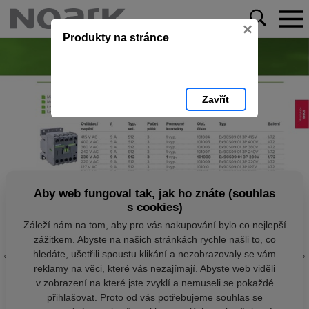
×
Produkty na stránce
Zavřít
Aby web fungoval tak, jak ho znáte (souhlas
s cookies)
Záleží nám na tom, aby pro vás nakupování bylo co nejlepší
zážitkem. Abyste na našich stránkách rychle našli to, co
hledáte, ušetřili spoustu klikání a nezobrazovaly se vám
reklamy na věci, které vás nezajímají. Abyste web viděli
v zobrazení na které jste zvyklí a nemuseli se pokaždé
přihlašovat. Proto od vás potřebujeme souhlas se