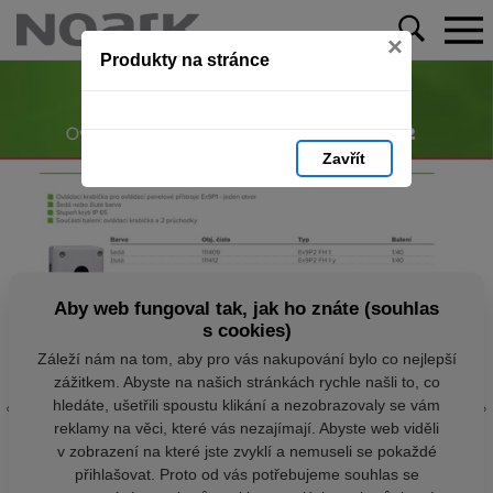
×
Produkty na stránce
Zavřít
Aby web fungoval tak, jak ho znáte (souhlas
s cookies)
Záleží nám na tom, aby pro vás nakupování bylo co nejlepší
zážitkem. Abyste na našich stránkách rychle našli to, co
hledáte, ušetřili spoustu klikání a nezobrazovaly se vám
reklamy na věci, které vás nezajímají. Abyste web viděli
v zobrazení na které jste zvyklí a nemuseli se pokaždé
přihlašovat. Proto od vás potřebujeme souhlas se