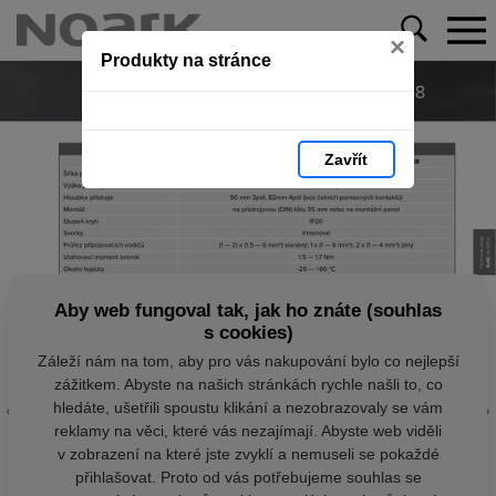
×
Produkty na stránce
Zavřít
Aby web fungoval tak, jak ho znáte (souhlas
s cookies)
Záleží nám na tom, aby pro vás nakupování bylo co nejlepší
zážitkem. Abyste na našich stránkách rychle našli to, co
hledáte, ušetřili spoustu klikání a nezobrazovaly se vám
reklamy na věci, které vás nezajímají. Abyste web viděli
v zobrazení na které jste zvyklí a nemuseli se pokaždé
přihlašovat. Proto od vás potřebujeme souhlas se