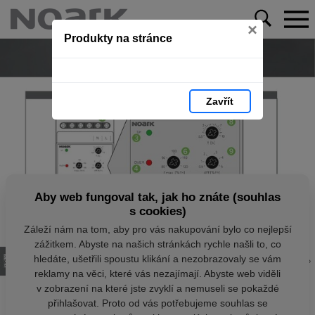
×
Produkty na stránce
Zavřít
Aby web fungoval tak, jak ho znáte (souhlas
s cookies)
Záleží nám na tom, aby pro vás nakupování bylo co nejlepší
zážitkem. Abyste na našich stránkách rychle našli to, co
hledáte, ušetřili spoustu klikání a nezobrazovaly se vám
reklamy na věci, které vás nezajímají. Abyste web viděli
v zobrazení na které jste zvyklí a nemuseli se pokaždé
přihlašovat. Proto od vás potřebujeme souhlas se