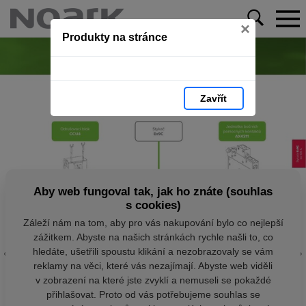
×
Produkty na stránce
Zavřít
Aby web fungoval tak, jak ho znáte (souhlas
s cookies)
Záleží nám na tom, aby pro vás nakupování bylo co nejlepší
zážitkem. Abyste na našich stránkách rychle našli to, co
hledáte, ušetřili spoustu klikání a nezobrazovaly se vám
reklamy na věci, které vás nezajímají. Abyste web viděli
v zobrazení na které jste zvyklí a nemuseli se pokaždé
přihlašovat. Proto od vás potřebujeme souhlas se