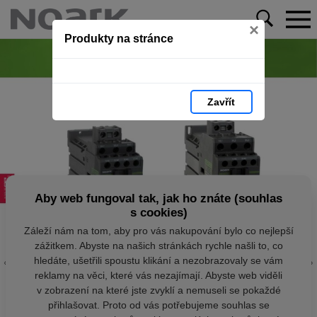
×
Produkty na stránce
Zavřít
Aby web fungoval tak, jak ho znáte (souhlas
s cookies)
Záleží nám na tom, aby pro vás nakupování bylo co nejlepší
zážitkem. Abyste na našich stránkách rychle našli to, co
hledáte, ušetřili spoustu klikání a nezobrazovaly se vám
reklamy na věci, které vás nezajímají. Abyste web viděli
v zobrazení na které jste zvyklí a nemuseli se pokaždé
přihlašovat. Proto od vás potřebujeme souhlas se