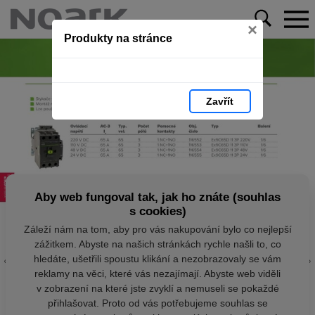
×
Produkty na stránce
Zavřít
Aby web fungoval tak, jak ho znáte (souhlas
s cookies)
Záleží nám na tom, aby pro vás nakupování bylo co nejlepší
zážitkem. Abyste na našich stránkách rychle našli to, co
hledáte, ušetřili spoustu klikání a nezobrazovaly se vám
reklamy na věci, které vás nezajímají. Abyste web viděli
v zobrazení na které jste zvyklí a nemuseli se pokaždé
přihlašovat. Proto od vás potřebujeme souhlas se