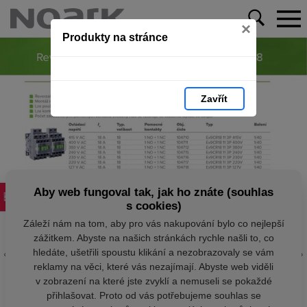
×
Produkty na stránce
Zavřít
Aby web fungoval tak, jak ho znáte (souhlas
s cookies)
Záleží nám na tom, aby pro vás nakupování bylo co nejlepší
zážitkem. Abyste na našich stránkách rychle našli to, co
hledáte, ušetřili spoustu klikání a nezobrazovaly se vám
reklamy na věci, které vás nezajímají. Abyste web viděli
v zobrazení na které jste zvyklí a nemuseli se pokaždé
přihlašovat. Proto od vás potřebujeme souhlas se