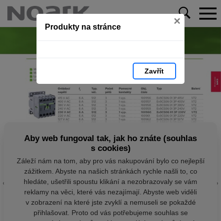
×
Produkty na stránce
Zavřít
Aby web fungoval tak, jak ho znáte (souhlas
s cookies)
Záleží nám na tom, aby pro vás nakupování bylo co nejlepší
zážitkem. Abyste na našich stránkách rychle našli to, co
hledáte, ušetřili spoustu klikání a nezobrazovaly se vám
reklamy na věci, které vás nezajímají. Abyste web viděli
v zobrazení na které jste zvyklí a nemuseli se pokaždé
přihlašovat. Proto od vás potřebujeme souhlas se