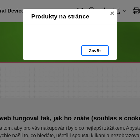
ial Devices_EN: strana 106
×
Produkty na stránce
Zavřít
web fungoval tak, jak ho znáte (souhlas s cook
a tom, aby pro vás nakupování bylo co nejlepší zážitkem. Abyst
ychle našli to, co hledáte, ušetřili spoustu klikání a nezobrazov