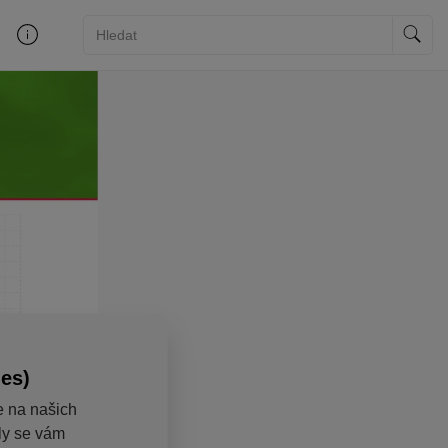
ies)
e na našich
aly se vám