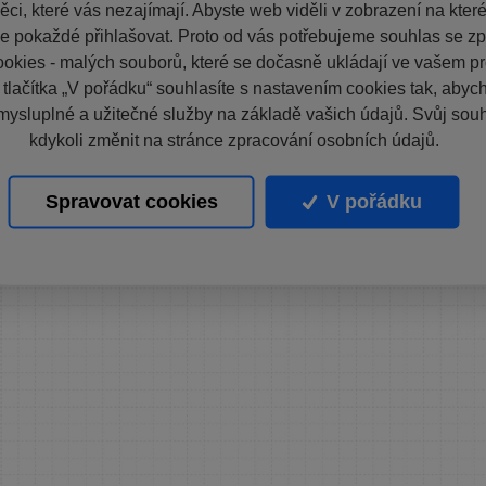
ci, které vás nezajímají. Abyste web viděli v zobrazení na které 
e pokaždé přihlašovat. Proto od vás potřebujeme souhlas se z
okies - malých souborů, které se dočasně ukládají ve vašem pro
 tlačítka „V pořádku“ souhlasíte s nastavením cookies tak, aby
mysluplné a užitečné služby na základě vašich údajů. Svůj sou
kdykoli změnit na stránce zpracování osobních údajů.
Spravovat cookies
V pořádku