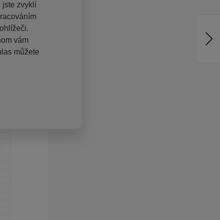
jste zvyklí
pracováním
hlížeči.
chom vám
hlas můžete