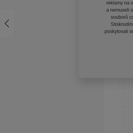
reklamy na vě
a nemuseli s
souborů co
Stisknutím
poskytovali s