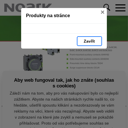
×
Produkty na stránce
Zavřít
Aby web fungoval tak, jak ho znáte (souhlas
s cookies)
Záleží nám na tom, aby pro vás nakupování bylo co nejlepší
zážitkem. Abyste na našich stránkách rychle našli to, co
hledáte, ušetřili spoustu klikání a nezobrazovaly se vám
reklamy na věci, které vás nezajímají. Abyste web viděli
v zobrazení na které jste zvyklí a nemuseli se pokaždé
přihlašovat. Proto od vás potřebujeme souhlas se