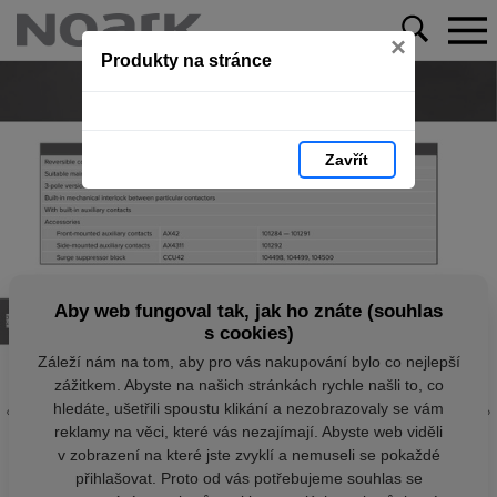
×
Produkty na stránce
Zavřít
Aby web fungoval tak, jak ho znáte (souhlas
s cookies)
Záleží nám na tom, aby pro vás nakupování bylo co nejlepší
zážitkem. Abyste na našich stránkách rychle našli to, co
hledáte, ušetřili spoustu klikání a nezobrazovaly se vám
reklamy na věci, které vás nezajímají. Abyste web viděli
v zobrazení na které jste zvyklí a nemuseli se pokaždé
přihlašovat. Proto od vás potřebujeme souhlas se