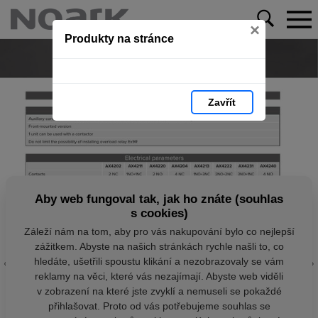
×
Produkty na stránce
Zavřít
Aby web fungoval tak, jak ho znáte (souhlas
s cookies)
Záleží nám na tom, aby pro vás nakupování bylo co nejlepší
zážitkem. Abyste na našich stránkách rychle našli to, co
hledáte, ušetřili spoustu klikání a nezobrazovaly se vám
reklamy na věci, které vás nezajímají. Abyste web viděli
v zobrazení na které jste zvyklí a nemuseli se pokaždé
přihlašovat. Proto od vás potřebujeme souhlas se