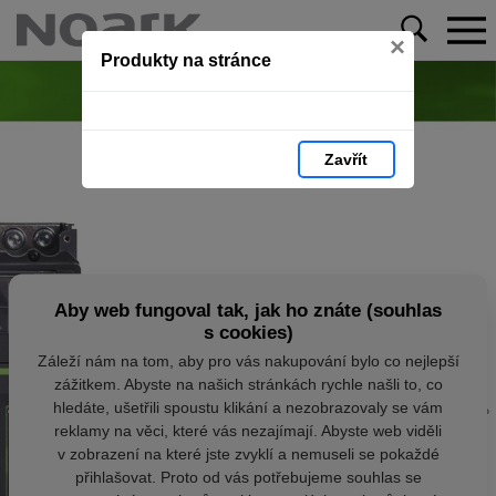
×
Produkty na stránce
Zavřít
Aby web fungoval tak, jak ho znáte (souhlas
s cookies)
Záleží nám na tom, aby pro vás nakupování bylo co nejlepší
zážitkem. Abyste na našich stránkách rychle našli to, co
hledáte, ušetřili spoustu klikání a nezobrazovaly se vám
reklamy na věci, které vás nezajímají. Abyste web viděli
v zobrazení na které jste zvyklí a nemuseli se pokaždé
přihlašovat. Proto od vás potřebujeme souhlas se