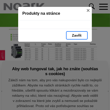
×
Produkty na stránce
Zavřít
Aby web fungoval tak, jak ho znáte (souhlas
s cookies)
Záleží nám na tom, aby pro vás nakupování bylo co nejlepší
zážitkem. Abyste na našich stránkách rychle našli to, co
hledáte, ušetřili spoustu klikání a nezobrazovaly se vám
reklamy na věci, které vás nezajímají. Abyste web viděli
v zobrazení na které jste zvyklí a nemuseli se pokaždé
přihlašovat. Proto od vás potřebujeme souhlas se