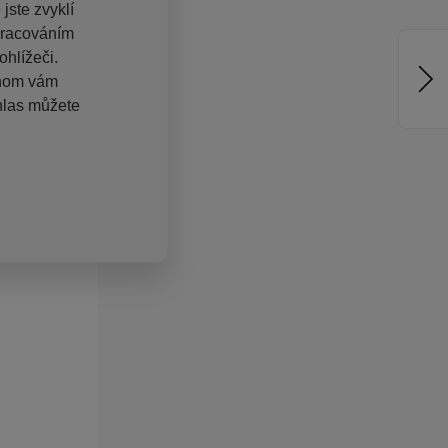
jste zvyklí
pracováním
hlížeči.
chom vám
hlas můžete