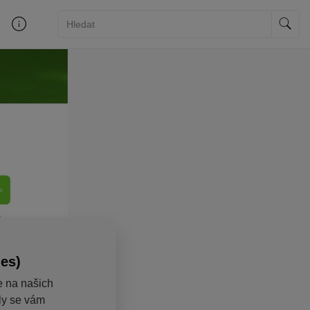
ies)
e na našich
aly se vám