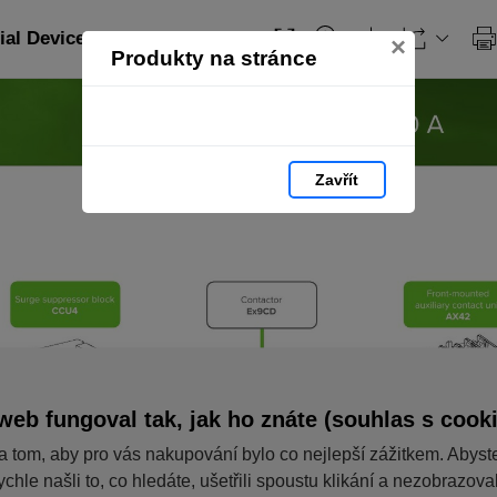
ial Devices_EN: strana 61
×
Produkty na stránce
Zavřít
web fungoval tak, jak ho znáte (souhlas s cook
a tom, aby pro vás nakupování bylo co nejlepší zážitkem. Abyst
ychle našli to, co hledáte, ušetřili spoustu klikání a nezobrazov