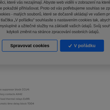
ci, které vás nezajímají. Abyste web viděli v zobrazení na které 
e pokaždé přihlašovat. Proto od vás potřebujeme souhlas se z
okies - malých souborů, které se dočasně ukládají ve vašem pro
 tlačítka „V pořádku“ souhlasíte s nastavením cookies tak, aby
mysluplné a užitečné služby na základě vašich údajů. Svůj sou
kdykoli změnit na stránce zpracování osobních údajů.
Spravovat cookies
V pořádku