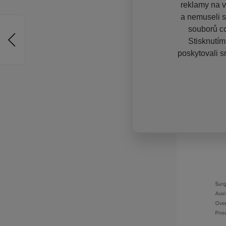
reklamy na vě
a nemuseli s
souborů co
Stisknutím
poskytovali s