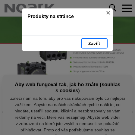
×
Produkty na stránce
Zavřít
Aby web fungoval tak, jak ho znáte (souhlas
s cookies)
Záleží nám na tom, aby pro vás nakupování bylo co nejlepší
zážitkem. Abyste na našich stránkách rychle našli to, co
hledáte, ušetřili spoustu klikání a nezobrazovaly se vám
reklamy na věci, které vás nezajímají. Abyste web viděli
v zobrazení na které jste zvyklí a nemuseli se pokaždé
přihlašovat. Proto od vás potřebujeme souhlas se