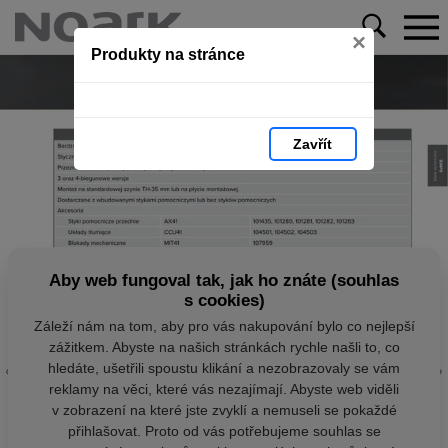
×
Produkty na stránce
Zavřít
Aby web fungoval tak, jak ho znáte (souhlas
s cookies)
Záleží nám na tom, aby pro vás nakupování bylo co nejlepší
zážitkem. Abyste na našich stránkách rychle našli to, co
hledáte, ušetřili spoustu klikání a nezobrazovaly se vám
reklamy na věci, které vás nezajímají. Abyste web viděli
v zobrazení na které jste zvyklí a nemuseli se pokaždé
přihlašovat. Proto od vás potřebujeme souhlas se