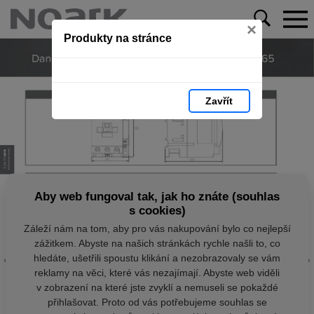
×
Produkty na stránce
Zavřít
Aby web fungoval tak, jak ho znáte (souhlas
s cookies)
Záleží nám na tom, aby pro vás nakupování bylo co nejlepší
zážitkem. Abyste na našich stránkách rychle našli to, co
hledáte, ušetřili spoustu klikání a nezobrazovaly se vám
reklamy na věci, které vás nezajímají. Abyste web viděli
v zobrazení na které jste zvyklí a nemuseli se pokaždé
přihlašovat. Proto od vás potřebujeme souhlas se