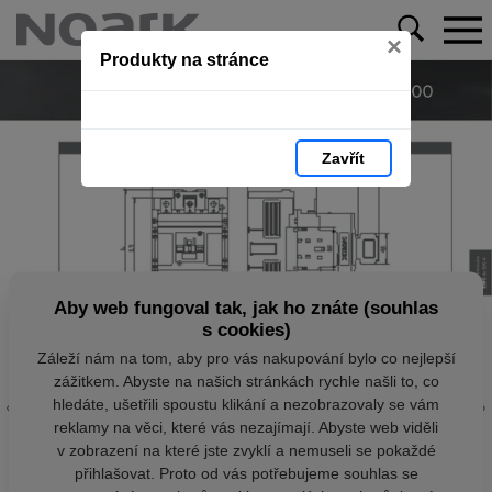
×
Produkty na stránce
Zavřít
Aby web fungoval tak, jak ho znáte (souhlas
s cookies)
Záleží nám na tom, aby pro vás nakupování bylo co nejlepší
zážitkem. Abyste na našich stránkách rychle našli to, co
hledáte, ušetřili spoustu klikání a nezobrazovaly se vám
reklamy na věci, které vás nezajímají. Abyste web viděli
v zobrazení na které jste zvyklí a nemuseli se pokaždé
přihlašovat. Proto od vás potřebujeme souhlas se