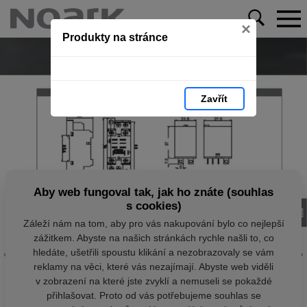
×
Produkty na stránce
Zavřít
Aby web fungoval tak, jak ho znáte (souhlas
s cookies)
Záleží nám na tom, aby pro vás nakupování bylo co nejlepší
zážitkem. Abyste na našich stránkách rychle našli to, co
hledáte, ušetřili spoustu klikání a nezobrazovaly se vám
reklamy na věci, které vás nezajímají. Abyste web viděli
v zobrazení na které jste zvyklí a nemuseli se pokaždé
přihlašovat. Proto od vás potřebujeme souhlas se