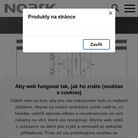
×
Produkty na stránce
Zavřít
Aby web fungoval tak, jak ho znáte (souhlas
s cookies)
Záleží nám na tom, aby pro vás nakupování bylo co nejlepší
zážitkem. Abyste na našich stránkách rychle našli to, co
hledáte, ušetřili spoustu klikání a nezobrazovaly se vám
reklamy na věci, které vás nezajímají. Abyste web viděli
v zobrazení na které jste zvyklí a nemuseli se pokaždé
přihlašovat. Proto od vás potřebujeme souhlas se