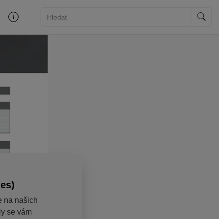
ies)
e na našich
aly se vám