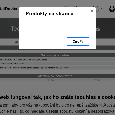
ialDevices_PL: strana 284
×
Produkty na stránce
Zavřít
web fungoval tak, jak ho znáte (souhlas s cook
a tom, aby pro vás nakupování bylo co nejlepší zážitkem. Abyst
ychle našli to, co hledáte, ušetřili spoustu klikání a nezobrazov