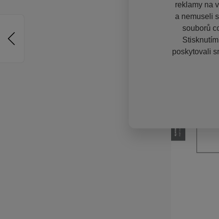
reklamy na vě
a nemuseli s
souborů co
Stisknutím
poskytovali s