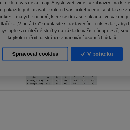
ci, které vás nezajímají. Abyste web viděli v zobrazení na které 
e pokaždé přihlašovat. Proto od vás potřebujeme souhlas se z
okies - malých souborů, které se dočasně ukládají ve vašem pro
 tlačítka „V pořádku“ souhlasíte s nastavením cookies tak, aby
mysluplné a užitečné služby na základě vašich údajů. Svůj sou
kdykoli změnit na stránce zpracování osobních údajů.
Spravovat cookies
V pořádku