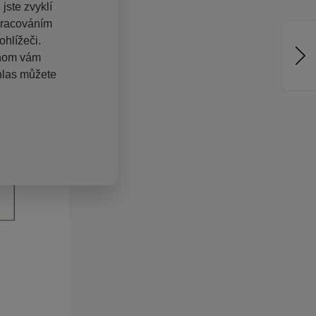
jste zvyklí
pracováním
hlížeči.
chom vám
hlas můžete