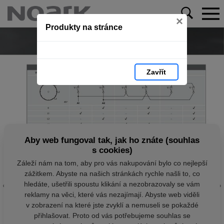
×
Produkty na stránce
Zavřít
Aby web fungoval tak, jak ho znáte (souhlas
s cookies)
Záleží nám na tom, aby pro vás nakupování bylo co nejlepší
zážitkem. Abyste na našich stránkách rychle našli to, co
hledáte, ušetřili spoustu klikání a nezobrazovaly se vám
reklamy na věci, které vás nezajímají. Abyste web viděli
v zobrazení na které jste zvyklí a nemuseli se pokaždé
přihlašovat. Proto od vás potřebujeme souhlas se