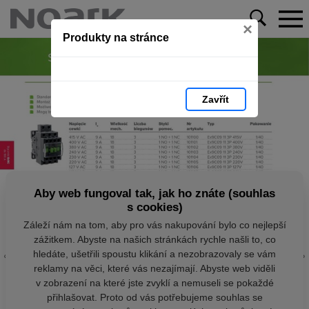
×
Produkty na stránce
Zavřít
Aby web fungoval tak, jak ho znáte (souhlas
s cookies)
Záleží nám na tom, aby pro vás nakupování bylo co nejlepší
zážitkem. Abyste na našich stránkách rychle našli to, co
hledáte, ušetřili spoustu klikání a nezobrazovaly se vám
reklamy na věci, které vás nezajímají. Abyste web viděli
v zobrazení na které jste zvyklí a nemuseli se pokaždé
přihlašovat. Proto od vás potřebujeme souhlas se