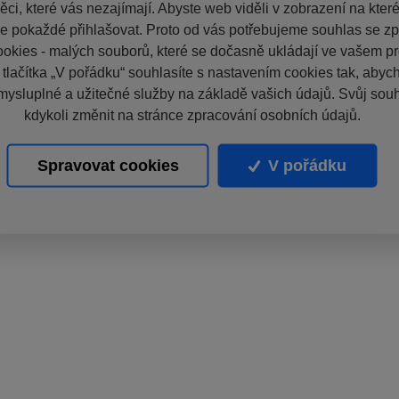
ci, které vás nezajímají. Abyste web viděli v zobrazení na které 
e pokaždé přihlašovat. Proto od vás potřebujeme souhlas se z
okies - malých souborů, které se dočasně ukládají ve vašem pro
 tlačítka „V pořádku“ souhlasíte s nastavením cookies tak, aby
mysluplné a užitečné služby na základě vašich údajů. Svůj sou
kdykoli změnit na stránce zpracování osobních údajů.
Spravovat cookies
V pořádku