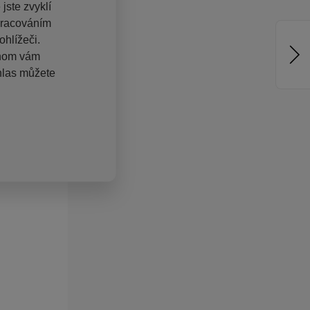
jste zvyklí
pracováním
hlížeči.
chom vám
hlas můžete