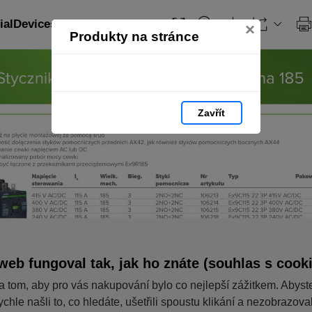
ialDevices_PL: strana 54
×
Produkty na stránce
Zavřít
web fungoval tak, jak ho znáte (souhlas s cook
a tom, aby pro vás nakupování bylo co nejlepší zážitkem. Abyst
ychle našli to, co hledáte, ušetřili spoustu klikání a nezobrazov