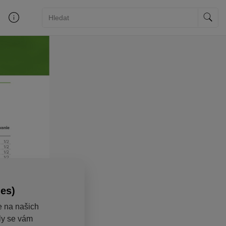
ies)
e na našich
aly se vám