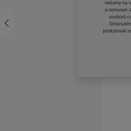
reklamy na vě
a nemuseli s
souborů co
Stisknutím
poskytovali s