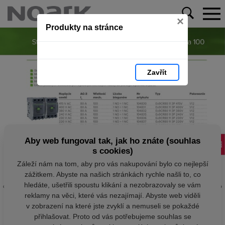
×
Produkty na stránce
Zavřít
Aby web fungoval tak, jak ho znáte (souhlas
s cookies)
Záleží nám na tom, aby pro vás nakupování bylo co nejlepší
zážitkem. Abyste na našich stránkách rychle našli to, co
hledáte, ušetřili spoustu klikání a nezobrazovaly se vám
reklamy na věci, které vás nezajímají. Abyste web viděli
v zobrazení na které jste zvyklí a nemuseli se pokaždé
přihlašovat. Proto od vás potřebujeme souhlas se