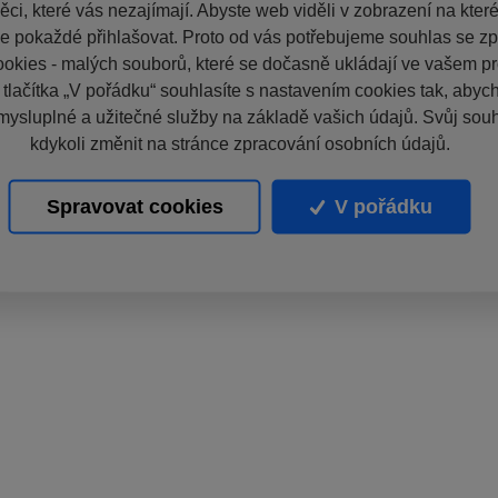
ci, které vás nezajímají. Abyste web viděli v zobrazení na které 
e pokaždé přihlašovat. Proto od vás potřebujeme souhlas se z
okies - malých souborů, které se dočasně ukládají ve vašem pro
 tlačítka „V pořádku“ souhlasíte s nastavením cookies tak, aby
mysluplné a užitečné služby na základě vašich údajů. Svůj sou
kdykoli změnit na stránce zpracování osobních údajů.
Spravovat cookies
V pořádku