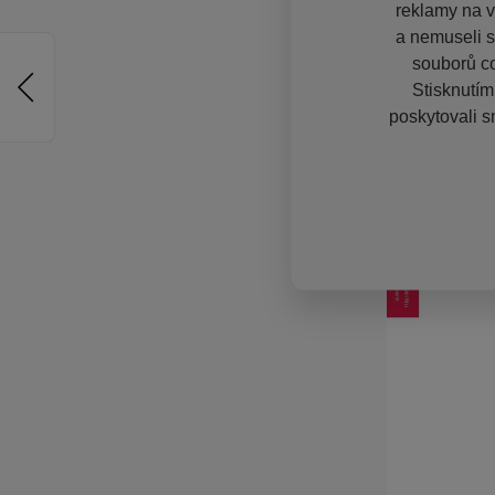
reklamy na vě
a nemuseli s
souborů co
Stisknutím
poskytovali s