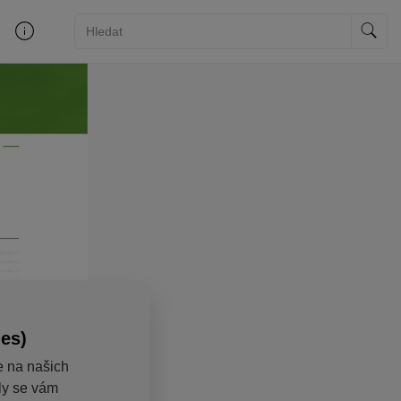
ies)
e na našich
aly se vám