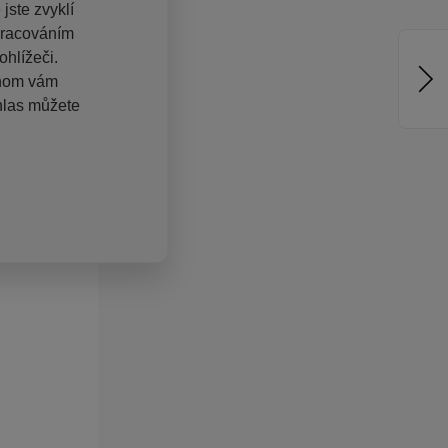
jste zvyklí
pracováním
hlížeči.
chom vám
hlas můžete