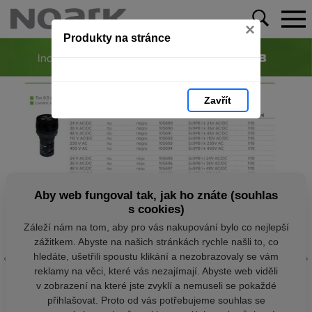
×
Produkty na stránce
Zavřít
Aby web fungoval tak, jak ho znáte (souhlas
s cookies)
Záleží nám na tom, aby pro vás nakupování bylo co nejlepší
zážitkem. Abyste na našich stránkách rychle našli to, co
hledáte, ušetřili spoustu klikání a nezobrazovaly se vám
reklamy na věci, které vás nezajímají. Abyste web viděli
v zobrazení na které jste zvyklí a nemuseli se pokaždé
přihlašovat. Proto od vás potřebujeme souhlas se