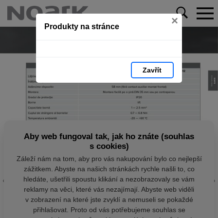
×
Produkty na stránce
Zavřít
Aby web fungoval tak, jak ho znáte (souhlas
s cookies)
Záleží nám na tom, aby pro vás nakupování bylo co nejlepší
zážitkem. Abyste na našich stránkách rychle našli to, co
hledáte, ušetřili spoustu klikání a nezobrazovaly se vám
reklamy na věci, které vás nezajímají. Abyste web viděli
v zobrazení na které jste zvyklí a nemuseli se pokaždé
přihlašovat. Proto od vás potřebujeme souhlas se