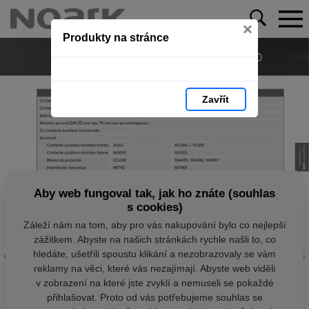
×
Produkty na stránce
Zavřít
Aby web fungoval tak, jak ho znáte (souhlas
s cookies)
Záleží nám na tom, aby pro vás nakupování bylo co nejlepší
zážitkem. Abyste na našich stránkách rychle našli to, co
hledáte, ušetřili spoustu klikání a nezobrazovaly se vám
reklamy na věci, které vás nezajímají. Abyste web viděli
v zobrazení na které jste zvyklí a nemuseli se pokaždé
přihlašovat. Proto od vás potřebujeme souhlas se