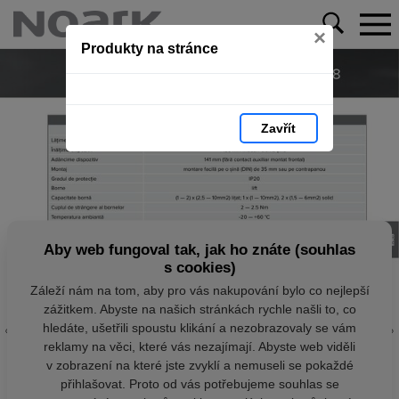
×
Produkty na stránce
Zavřít
Aby web fungoval tak, jak ho znáte (souhlas
s cookies)
Záleží nám na tom, aby pro vás nakupování bylo co nejlepší
zážitkem. Abyste na našich stránkách rychle našli to, co
hledáte, ušetřili spoustu klikání a nezobrazovaly se vám
reklamy na věci, které vás nezajímají. Abyste web viděli
v zobrazení na které jste zvyklí a nemuseli se pokaždé
přihlašovat. Proto od vás potřebujeme souhlas se