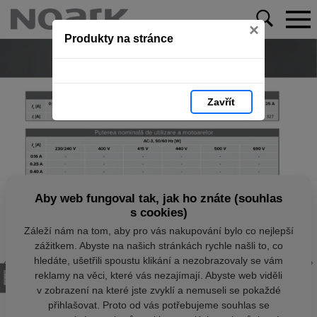
×
Produkty na stránce
Zavřít
Aby web fungoval tak, jak ho znáte (souhlas
s cookies)
Záleží nám na tom, aby pro vás nakupování bylo co nejlepší
zážitkem. Abyste na našich stránkách rychle našli to, co
hledáte, ušetřili spoustu klikání a nezobrazovaly se vám
reklamy na věci, které vás nezajímají. Abyste web viděli
v zobrazení na které jste zvyklí a nemuseli se pokaždé
přihlašovat. Proto od vás potřebujeme souhlas se